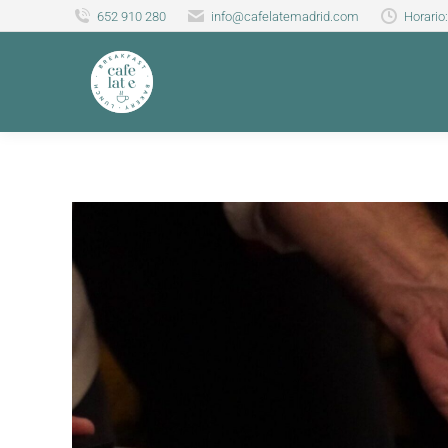
652 910 280
info@cafelatemadrid.com
Horario: