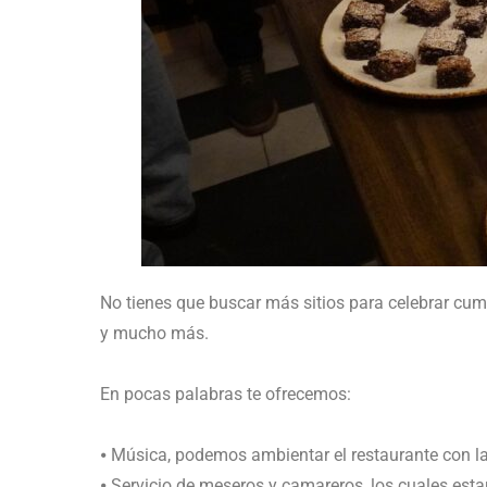
No tienes que buscar más sitios para celebrar cump
y mucho más.
En pocas palabras te ofrecemos:
⦁ Música, podemos ambientar el restaurante con la
⦁ Servicio de meseros y camareros, los cuales est