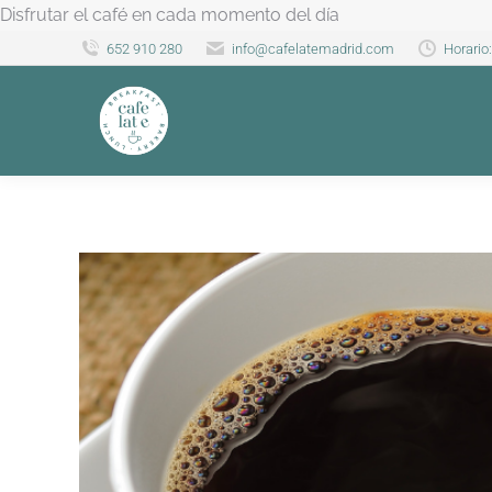
Disfrutar el café en cada momento del día
652 910 280
info@cafelatemadrid.com
Horario: