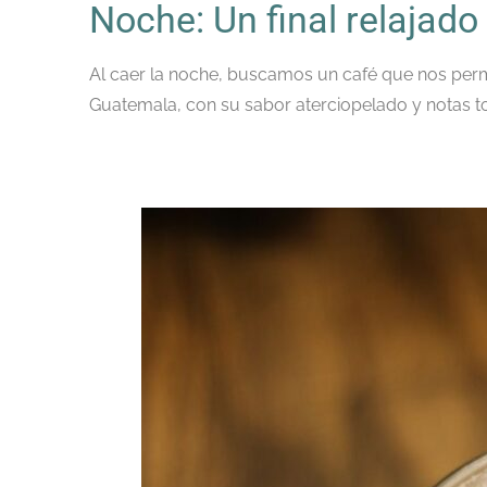
Noche: Un final relajado
Al caer la noche, buscamos un café que nos perm
Guatemala, con su sabor aterciopelado y notas tos