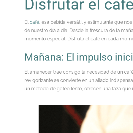
Disfrutar el ca
El
café
, esa bebida versátil y estimulante que n
de nuestro día a día. Desde la frescura de la ma
momento especial. Disfruta el café en cada mome
Mañana: El impulso inici
El amanecer trae consigo la necesidad de un café 
revigorizante se convierte en un aliado indispens
un método de goteo lento, ofrecen una taza que r