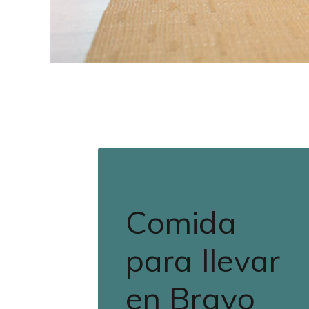
Comida
para llevar
en Bravo