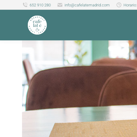
652 910 280
info@cafelatemadrid.com
Horario: